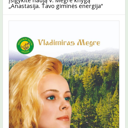
Įsigykite naują V. Megre knygą
„Anastasija. Tavo giminės energija“