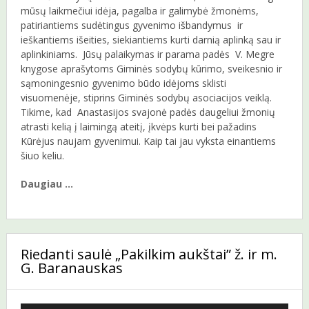
mūsų laikmečiui idėja, pagalba ir galimybė žmonėms,
patiriantiems sudėtingus gyvenimo išbandymus ir
ieškantiems išeities, siekiantiems kurti darnią aplinką sau ir
aplinkiniams. Jūsų palaikymas ir parama padės V. Megre
knygose aprašytoms Giminės sodybų kūrimo, sveikesnio ir
sąmoningesnio gyvenimo būdo idėjoms sklisti
visuomenėje, stiprins Giminės sodybų asociacijos veiklą.
Tikime, kad Anastasijos svajonė padės daugeliui žmonių
atrasti kelią į laimingą ateitį, įkvėps kurti bei pažadins
Kūrėjus naujam gyvenimui. Kaip tai jau vyksta einantiems
šiuo keliu.
Daugiau …
Riedanti saulė „Pakilkim aukštai” ž. ir m.
G. Baranauskas