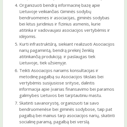
Organizuoti bendrą informacinę bazę apie
Lietuvoje veikiančias Giminės sodybų
bendruomenes ir asociacijas, giminės sodybas
bei kitus juridinius ir fizinius asmenis, kurie
atitinka ir vadovaujasi asociacijos vertybėmis ir
idėjomis.
Kurti infrastruktūrą, siekiant realizuoti Asociacijos
narių pagamintą, bendrą prekinį ženklą
atitinkančią produkciją ir paslaugas tiek
Lietuvoje, tiek užsienyje.
Teikti Asociacijos nariams konsultacijas ir
metodinę pagalbą su Asociacijos tikslais bei
vertybėmis susijusiose srityse, dalintis
informacija apie įvairias finansavimo bei paramos
galimybes Lietuvos bei tarptautiniu mastu.
Skatinti savanorystę, organizuoti tai savo
bendruomenėse bei giminės sodybose, taip pat
pagalbą bei mainus tarp asociacijos narių, skatinti
socialinę paramą, pagalbą bei verslą.