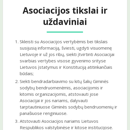
Asociacijos tikslai ir
uždaviniai
Skleisti su Asociacijos vertybėmis bei tikslais
susijusią informaciją, šviesti, ugdyti visuomenę
Lietuvoje ir už jos ribų, siekti įtvirtinti Asociacijai
svarbias vertybes visose gyvenimo srityse
Lietuvos įstatymus ir Konstituciją atitinkančiais
būdais;
Siekti bendradarbiavimo su kitų šalių Giminės
sodybų bendruomenėmis, asociacijomis ir
kitomis organizacijomis, atstovauti jose
Asociacijai ir jos nariams, dalyvauti
tarptautiniuose Giminės sodybų bendruomenių ir
panašiuose renginiuose.
Atstovauti Asociacijos nariams Lietuvos
Respublikos valstybinėse ir kitose institucijose.