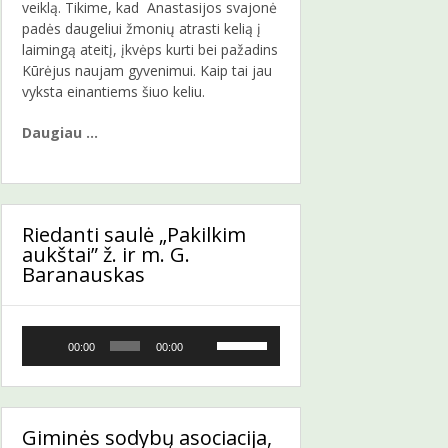
veiklą. Tikime, kad Anastasijos svajonė
padės daugeliui žmonių atrasti kelią į
laimingą ateitį, įkvėps kurti bei pažadins
Kūrėjus naujam gyvenimui. Kaip tai jau
vyksta einantiems šiuo keliu.
Daugiau …
Riedanti saulė „Pakilkim
aukštai” ž. ir m. G.
Baranauskas
Audio
Naudokite
00:00
00:00
grotuvas
aukštyn/
žemyn
mygtukus
pagarsinimui
Giminės sodybų asociacija,
ir