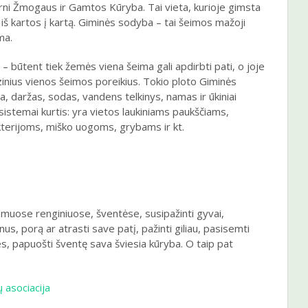
rni Žmogaus ir Gamtos Kūryba. Tai vieta, kurioje gimsta
 iš kartos į kartą. Giminės sodyba – tai šeimos mažoji
ma.
i – būtent tiek žemės viena šeima gali apdirbti pati, o joje
inius vienos šeimos poreikius. Tokio ploto Giminės
va, daržas, sodas, vandens telkinys, namas ir ūkiniai
sistemai kurtis: yra vietos laukiniams paukščiams,
erijoms, miško uogoms, grybams ir kt.
muose renginiuose, šventėse, susipažinti gyvai,
nus, porą ar atrasti save patį, pažinti giliau, pasisemti
, papuošti šventę sava šviesia kūryba. O taip pat
asociacija