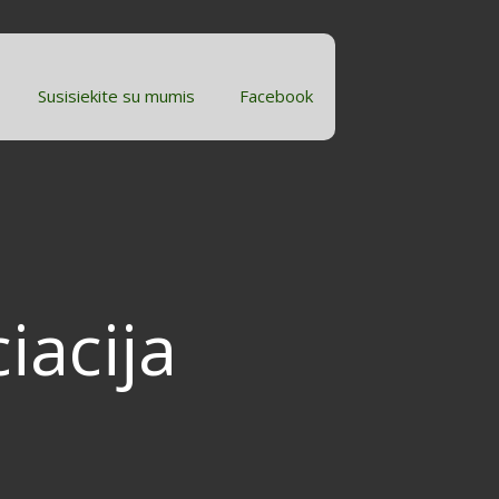
Susisiekite su mumis
Facebook
iacija