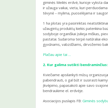
giminės Meilės erdvė, kurioje vyksta da
ir užauga vaikai, vieta, kuri perduodama
tėvynė – mylima, puoselėjama ir saugo
1 ha plotas yra pasirinktas neatsitiktina
užaugintų produktų kiekis patenkina baz
sodyboje organiškai įsilieja miškas, pie
pastatai. Sudaroma terpė natūraliai eko
gyvūnams, vabzdžiams, dirvožemio bakt
Plačiau apie tai …
2. Kur galima sutikti bendraminčius:
Kviečiame apsilankyti mūsų organizuoja
pabendrauti, o gal būt ir susirasti kaimy
įkvėpimo, papasakoti apie savo svajones
bendraukime el. erdvėje.
Asociacijos puslapis FB:
Giminės sodybų 