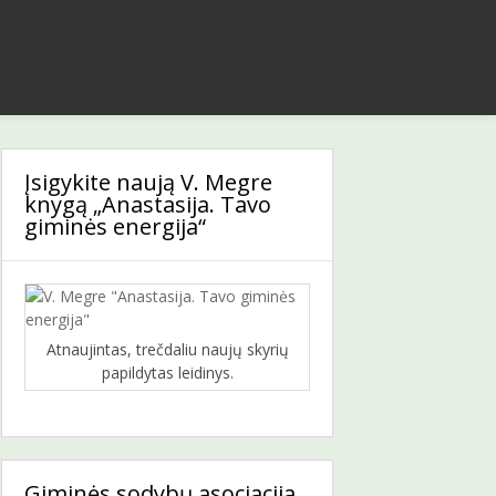
Įsigykite naują V. Megre
knygą „Anastasija. Tavo
giminės energija“
Atnaujintas, trečdaliu naujų skyrių
papildytas leidinys.
Giminės sodybų asociacija