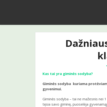
Dažniau
k
Kas tai yra giminės sodyba?
Giminės sodyba kuriama protėviams
gyvenimui.
Giminės sodyba – tai ne mažesnis nei 
tęsia savo giminę, puoselėja gyvenamąją