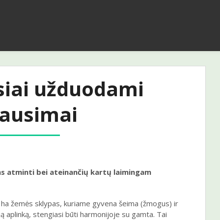
siai užduodami
lausimai
 atminti bei ateinančių kartų laimingam
1 ha žemės sklypas, kuriame gyvena šeima (žmogus) ir
 aplinką, stengiasi būti harmonijoje su gamta. Tai